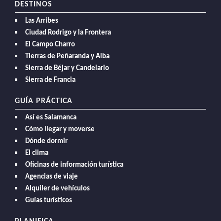
DESTINOS
Las Arribes
Ciudad Rodrigo y la Frontera
El Campo Charro
Tierras de Peñaranda y Alba
Sierra de Béjar y Candelario
Sierra de Francia
GUÍA PRÁCTICA
Así es Salamanca
Cómo llegar y moverse
Dónde dormir
El clima
Oficinas de información turística
Agencias de viaje
Alquiler de vehículos
Guías turísticos