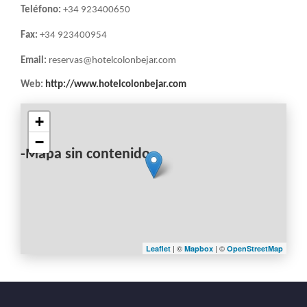
LA
Teléfono:
+34 923400650
NAVEGACIÓN
Fax:
+34 923400954
Email:
reservas@hotelcolonbejar.com
Web:
http://www.hotelcolonbejar.com
+
−
-Mapa sin contenido-
| ©
| ©
Leaflet
Mapbox
OpenStreetMap