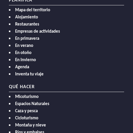
PLANIFICA
Mapa del territorio
Alojamiento
Restaurantes
Empresas de actividades
En primavera
En verano
En otoño
En Invierno
Agenda
Inventa tu viaje
QUÉ HACER
Micoturismo
Espacios Naturales
Caza y pesca
Cicloturismo
Montaña y nieve
Ríos y embalses