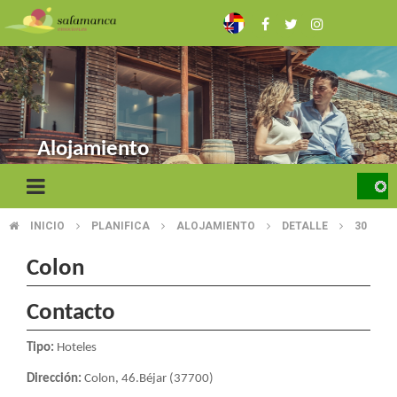
Pasar
al
contenido
principal
Alojamiento
INICIO
PLANIFICA
ALOJAMIENTO
DETALLE
30
SOBRESCRIBIR
ENLACES
Colon
DE
Contacto
AYUDA
Tipo:
Hoteles
A
Dirección:
Colon, 46.Béjar (37700)