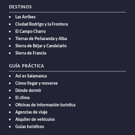
DESTINOS
Las Arribes
Ciudad Rodrigo y la Frontera
El Campo Charro
Tierras de Peñaranda y Alba
Sierra de Béjar y Candelario
Sierra de Francia
GUÍA PRÁCTICA
Así es Salamanca
Cómo llegar y moverse
Dónde dormir
El clima
Oficinas de información turística
Agencias de viaje
Alquiler de vehículos
Guías turísticos