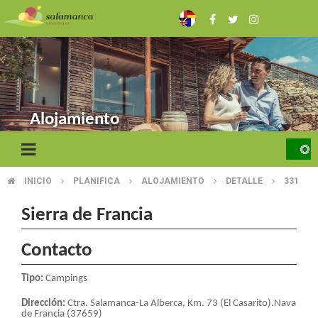
Pasar
al
contenido
principal
Alojamiento
INICIO
PLANIFICA
ALOJAMIENTO
DETALLE
331
SOBRESCRIBIR
ENLACES
Sierra de Francia
DE
Contacto
AYUDA
Tipo:
Campings
A
Dirección:
Ctra. Salamanca-La Alberca, Km. 73 (El Casarito).Nava
de Francia (37659)