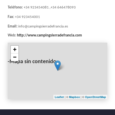
LA
Teléfono:
+34 923454081 ,+34 646478093
NAVEGACIÓN
Fax:
+34 923454001
Email:
info@campingsierradefrancia.es
Web:
http://www.campingsierradefrancia.com
+
−
-Mapa sin contenido-
| ©
| ©
Leaflet
Mapbox
OpenStreetMap