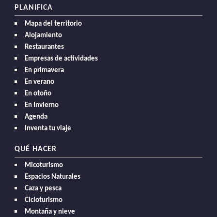
PLANIFICA
Mapa del territorio
Alojamiento
Restaurantes
Empresas de actividades
En primavera
En verano
En otoño
En Invierno
Agenda
Inventa tu viaje
QUÉ HACER
Micoturismo
Espacios Naturales
Caza y pesca
Cicloturismo
Montaña y nieve