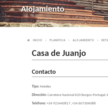
Alojamiento
INICIO
PLANIFICA
ALOJAMIENTO
DET
SOBRESCRIBIR
Casa de Juanjo
ENLACES
DE
Contacto
AYUDA
Tipo:
Hoteles
A
Dirección:
Carretera Nacional 620 Burgos-Portugal,
LA
Teléfono:
+34 923440817 ,+34 607306088