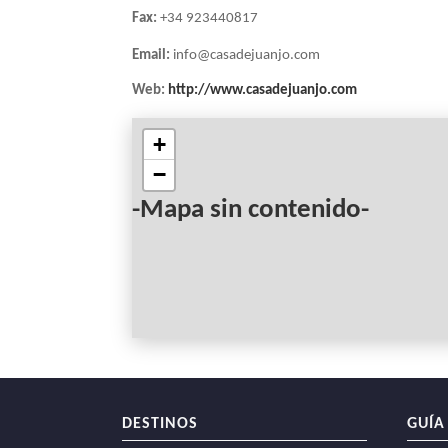
Fax:
+34 923440817
NAVEGACIÓN
Email:
info@casadejuanjo.com
Web:
http://www.casadejuanjo.com
+
−
-Mapa sin contenido-
DESTINOS
GUÍA