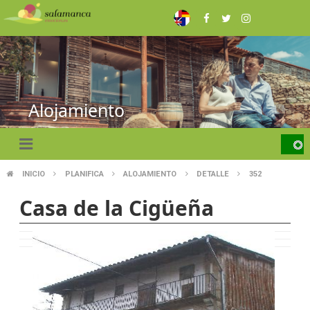
Pasar
al
contenido
principal
Alojamiento
INICIO
PLANIFICA
ALOJAMIENTO
DETALLE
352
SOBRESCRIBIR
Casa de la Cigüeña
ENLACES
DE
AYUDA
A