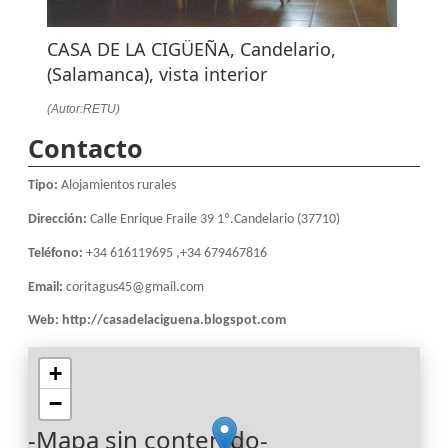
CASA DE LA CIGÜEÑA, Candelario,
(Salamanca), vista interior
(Autor:RETU)
Contacto
Tipo:
Alojamientos rurales
Dirección:
Calle Enrique Fraile 39 1º.Candelario (37710)
Teléfono:
+34 616119695 ,+34 679467816
Email:
coritagus45@gmail.com
Web:
http://casadelaciguena.blogspot.com
+
−
-Mapa sin contenido-