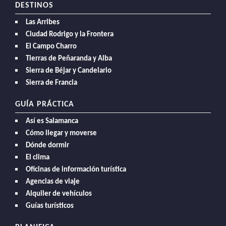
DESTINOS
Las Arribes
Ciudad Rodrigo y la Frontera
El Campo Charro
Tierras de Peñaranda y Alba
Sierra de Béjar y Candelario
Sierra de Francia
GUÍA PRÁCTICA
Así es Salamanca
Cómo llegar y moverse
Dónde dormir
El clima
Oficinas de información turística
Agencias de viaje
Alquiler de vehículos
Guías turísticos