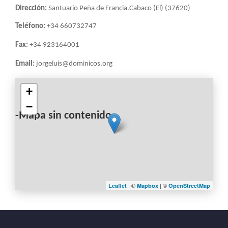
LA
Dirección:
Santuario Peña de Francia.Cabaco (El) (37620)
NAVEGACIÓN
Teléfono:
+34 660732747
Fax:
+34 923164001
Email:
jorgeluis@dominicos.org
+
−
-Mapa sin contenido-
| ©
| ©
Leaflet
Mapbox
OpenStreetMap