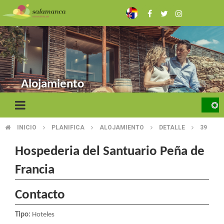
Pasar
al
contenido
principal
Alojamiento
INICIO
PLANIFICA
ALOJAMIENTO
DETALLE
39
SOBRESCRIBIR
ENLACES
Hospederia del Santuario Peña de
DE
Francia
AYUDA
Contacto
A
Tipo:
Hoteles