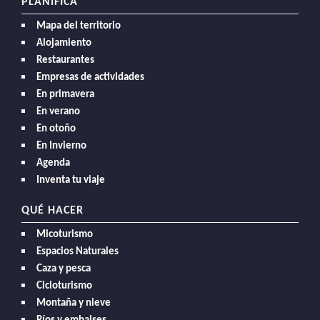
PLANIFICA
Mapa del territorio
Alojamiento
Restaurantes
Empresas de actividades
En primavera
En verano
En otoño
En Invierno
Agenda
Inventa tu viaje
QUÉ HACER
Micoturismo
Espacios Naturales
Caza y pesca
Cicloturismo
Montaña y nieve