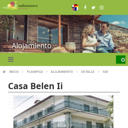
Pasar
al
contenido
principal
Alojamiento
INICIO
PLANIFICA
ALOJAMIENTO
DETALLE
503
SOBRESCRIBIR
Casa Belen Ii
ENLACES
DE
AYUDA
A