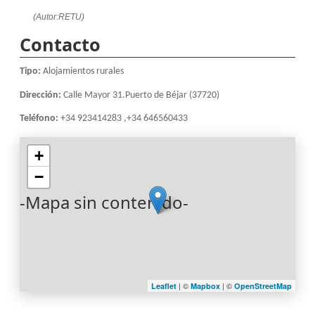
(Autor:RETU)
Contacto
Tipo:
Alojamientos rurales
Dirección:
Calle Mayor 31.Puerto de Béjar (37720)
Teléfono:
+34 923414283 ,+34 646560433
+
−
-Mapa sin contenido-
| ©
| ©
Leaflet
Mapbox
OpenStreetMap