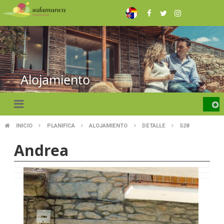
Pasar
al
contenido
principal
Alojamiento
INICIO
PLANIFICA
ALOJAMIENTO
DETALLE
528
SOBRESCRIBIR
Andrea
ENLACES
DE
AYUDA
A