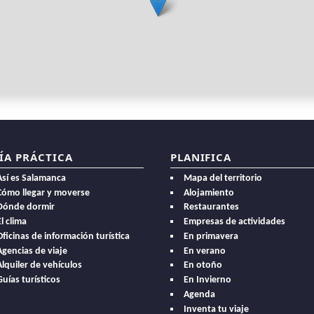
ÍA PRÁCTICA
PLANIFICA
Así es Salamanca
Mapa del territorio
Cómo llegar y moverse
Alojamiento
Dónde dormir
Restaurantes
l clima
Empresas de actividades
Oficinas de información turística
En primavera
Agencias de viaje
En verano
Alquiler de vehículos
En otoño
Guías turísticos
En Invierno
Agenda
Inventa tu viaje