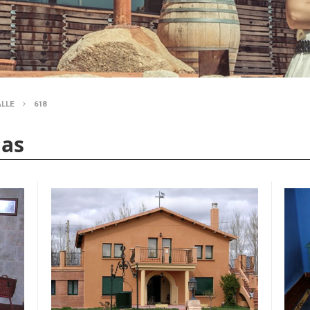
ALLE
618
nas