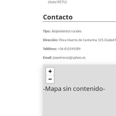
(Autor:RETU)
Contacto
Tipo:
Alojamientos rurales
Dirección:
Finca Huerta de Cantarina 125.Ciudad 
Teléfono:
+34 615595589
Email:
joseetreros@yahoo.es
+
−
-Mapa sin contenido-