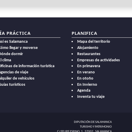
ÍA PRÁCTICA
PLANIFICA
Así es Salamanca
Mapa del territorio
Cómo llegar y moverse
Alojamiento
Dónde dormir
Restaurantes
l clima
Empresas de actividades
Oficinas de información turística
En primavera
Agencias de viaje
En verano
Alquiler de vehículos
En otoño
Guías turísticos
En Invierno
Agenda
Inventa tu viaje
DIPUTACIÓN DE SALAMANCA
TURISMO Y PATRIMONIO
C/ FELIPE ESPINO, 1 37002 SALAMANCA