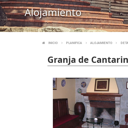
Alojamiento
INICIO
PLANIFICA
ALOJAMIENTO
DET
SOBRESCRIBIR
Granja de Cantari
ENLACES
DE
AYUDA
A
LA
NAVEGACIÓN