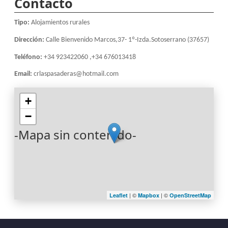
Contacto
Tipo:
Alojamientos rurales
Dirección:
Calle Bienvenido Marcos,37- 1º-Izda.Sotoserrano (37657)
Teléfono:
+34 923422060 ,+34 676013418
Email:
crlaspasaderas@hotmail.com
+
−
-Mapa sin contenido-
| ©
| ©
Leaflet
Mapbox
OpenStreetMap