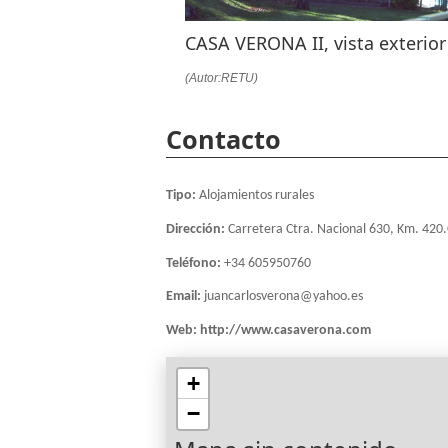
CASA VERONA II, vista exterior
(Autor:RETU)
Contacto
Tipo:
Alojamientos rurales
Dirección:
Carretera Ctra. Nacional 630, Km. 420
Teléfono:
+34 605950760
Email:
juancarlosverona@yahoo.es
Web:
http://www.casaverona.com
+
−