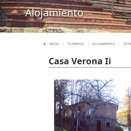
Alojamiento
INICIO
PLANIFICA
ALOJAMIENTO
DET
SOBRESCRIBIR
Casa Verona Ii
ENLACES
DE
AYUDA
A
LA
NAVEGACIÓN