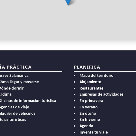
ÍA PRÁCTICA
PLANIFICA
Así es Salamanca
Mapa del territorio
Cómo llegar y moverse
Alojamiento
Dónde dormir
Restaurantes
l clima
Empresas de actividades
Oficinas de información turística
En primavera
Agencias de viaje
En verano
Alquiler de vehículos
En otoño
Guías turísticos
En Invierno
Agenda
Inventa tu viaje