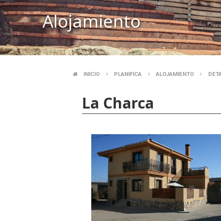
Alojamiento
INICIO
PLANIFICA
ALOJAMIENTO
DET
SOBRESCRIBIR
La Charca
ENLACES
DE
AYUDA
A
LA
NAVEGACIÓN