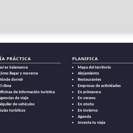
ÍA PRÁCTICA
PLANIFICA
Así es Salamanca
Mapa del territorio
Cómo llegar y moverse
Alojamiento
Dónde dormir
Restaurantes
l clima
Empresas de actividades
Oficinas de información turística
En primavera
Agencias de viaje
En verano
Alquiler de vehículos
En otoño
Guías turísticos
En Invierno
Agenda
Inventa tu viaje