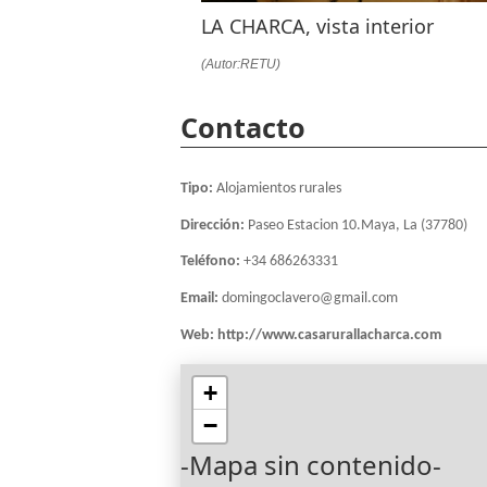
LA CHARCA, vista interior
(Autor:RETU)
Contacto
Tipo:
Alojamientos rurales
Dirección:
Paseo Estacion 10.Maya, La (37780)
Teléfono:
+34 686263331
Email:
domingoclavero@gmail.com
Web:
http://www.casarurallacharca.com
+
−
-Mapa sin contenido-