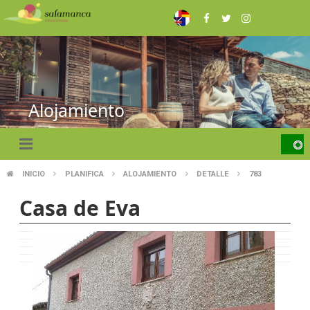
Pasar
al
contenido
principal
Alojamiento
INICIO
PLANIFICA
ALOJAMIENTO
DETALLE
783
SOBRESCRIBIR
Casa de Eva
ENLACES
DE
AYUDA
A