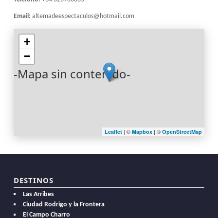
Email:
altemadeespectaculos@hotmail.com
+
−
-Mapa sin contenido-
| ©
| ©
Leaflet
Mapbox
OpenStreetMap
DESTINOS
Las Arribes
Ciudad Rodrigo y la Frontera
El Campo Charro