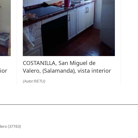
COSTANILLA, San Miguel de
ior
Valero, (Salamanda), vista interior
(Autor:RETU)
alero (37763)