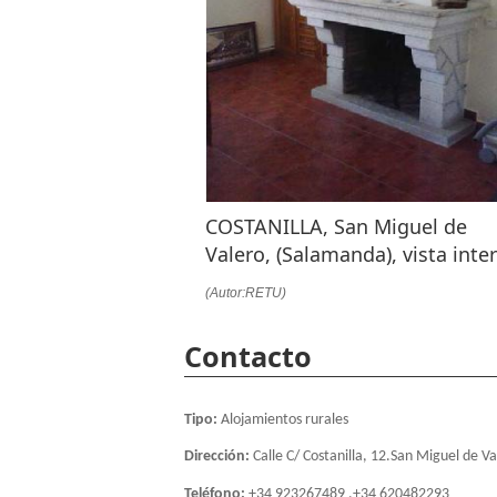
COSTANILLA, San Miguel de
Valero, (Salamanda), vista inter
(Autor:RETU)
Contacto
Tipo:
Alojamientos rurales
Dirección:
Calle C/ Costanilla, 12.San Miguel de V
Teléfono:
+34 923267489 ,+34 620482293