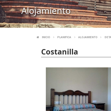
Alojamiento
INICIO
PLANIFICA
ALOJAMIENTO
DET
SOBRESCRIBIR
Costanilla
ENLACES
DE
AYUDA
A
LA
NAVEGACIÓN