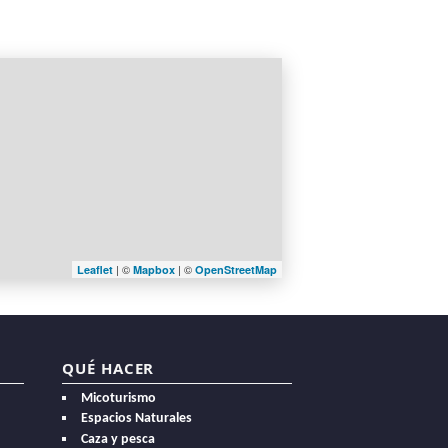
| ©
| ©
Leaflet
Mapbox
OpenStreetMap
QUÉ HACER
Micoturismo
Espacios Naturales
Caza y pesca