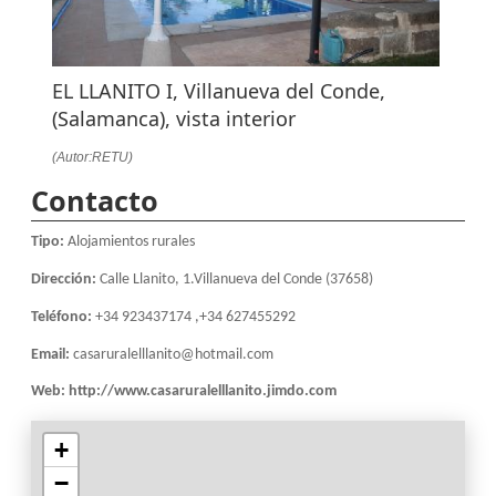
EL LLANITO I, Villanueva del Conde,
(Salamanca), vista interior
(Autor:RETU)
Contacto
Tipo:
Alojamientos rurales
Dirección:
Calle Llanito, 1.Villanueva del Conde (37658)
Teléfono:
+34 923437174 ,+34 627455292
Email:
casaruralelllanito@hotmail.com
Web:
http://www.casaruralelllanito.jimdo.com
+
−