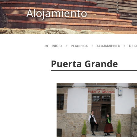
Alojamiento
INICIO
PLANIFICA
ALOJAMIENTO
DET
SOBRESCRIBIR
Puerta Grande
ENLACES
DE
AYUDA
A
LA
NAVEGACIÓN