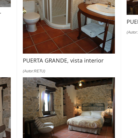
r
PUER
(Autor
PUERTA GRANDE, vista interior
(Autor:RETU)