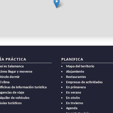
ÍA PRÁCTICA
PLANIFICA
Así es Salamanca
Mapa del territorio
Cómo llegar y moverse
Alojamiento
Dónde dormir
Restaurantes
l clima
Empresas de actividades
Oficinas de información turística
En primavera
Agencias de viaje
En verano
Alquiler de vehículos
En otoño
Guías turísticos
En Invierno
Agenda