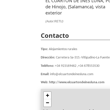
EL CUARTÓN DE INÉS LUNA, P
de Hinojo, (Salamanca), vista
exterior
(Autor:RETU)
Contacto
Tipo:
Alojamientos rurales
Dirección:
Carretera Sa-315.-Vitigudino-La Fuente
Teléfono:
+34 923169462 ,+34 678553530
Email:
info@elcuartondeinesluna.com
Web:
http://www.elcuartondeinesluna.com
+
−