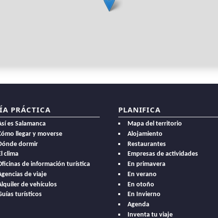
ÍA PRÁCTICA
PLANIFICA
Así es Salamanca
Mapa del territorio
Cómo llegar y moverse
Alojamiento
Dónde dormir
Restaurantes
l clima
Empresas de actividades
Oficinas de información turística
En primavera
Agencias de viaje
En verano
Alquiler de vehículos
En otoño
Guías turísticos
En Invierno
Agenda
Inventa tu viaje