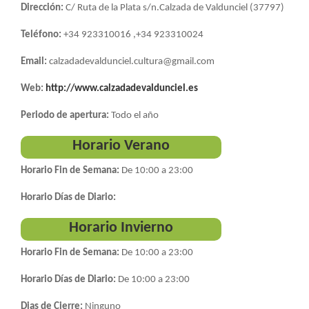
LA
Dirección:
C/ Ruta de la Plata s/n.Calzada de Valdunciel (37797)
NAVEGACIÓN
Teléfono:
+34 923310016 ,+34 923310024
Email:
calzadadevaldunciel.cultura@gmail.com
Web:
http://www.calzadadevaldunciel.es
Periodo de apertura:
Todo el año
Horario Verano
Horario Fin de Semana:
De 10:00 a 23:00
Horario Días de Diario:
Horario Invierno
Horario Fin de Semana:
De 10:00 a 23:00
Horario Días de Diario:
De 10:00 a 23:00
Dias de Cierre:
Ninguno