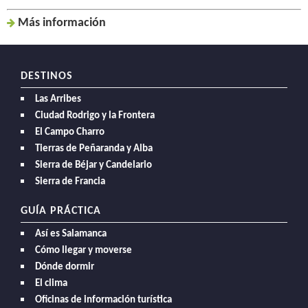
Más inf
ormación
DESTINOS
Las Arribes
Ciudad Rodrigo y la Frontera
El Campo Charro
Tierras de Peñaranda y Alba
Sierra de Béjar y Candelario
Sierra de Francia
GUÍA PRÁCTICA
Así es Salamanca
Cómo llegar y moverse
Dónde dormir
El clima
Oficinas de información turística