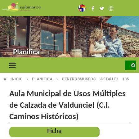
Pasar
al
contenido
principal
Planifica
INICIO
PLANIFICA
CENTROSMUSEOS
DETALLE
105
SOBRESCRIBIR
ENLACES
Aula Municipal de Usos Múltiples
DE
de Calzada de Valdunciel (C.I.
AYUDA
Caminos Históricos)
A
Ficha