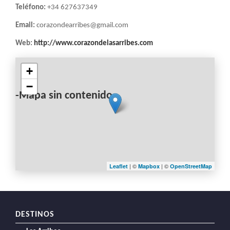
LA
Teléfono:
+34 627637349
NAVEGACIÓN
Email:
corazondearribes@gmail.com
Web:
http://www.corazondelasarribes.com
+
−
-Mapa sin contenido-
| ©
| ©
Leaflet
Mapbox
OpenStreetMap
DESTINOS