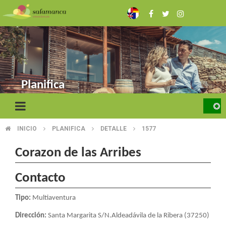
Pasar
al
contenido
principal
Planifica
INICIO
PLANIFICA
DETALLE
1577
SOBRESCRIBIR
ENLACES
Corazon de las Arribes
DE
Contacto
AYUDA
Tipo:
Multiaventura
A
Dirección:
Santa Margarita S/N.Aldeadávila de la Ribera (37250)