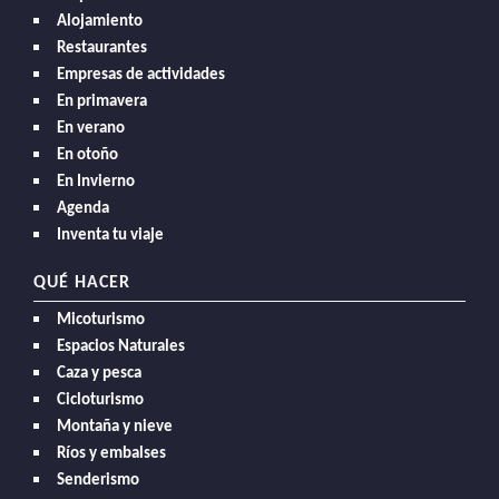
Alojamiento
Restaurantes
Empresas de actividades
En primavera
En verano
En otoño
En Invierno
Agenda
Inventa tu viaje
QUÉ HACER
Micoturismo
Espacios Naturales
Caza y pesca
Cicloturismo
Montaña y nieve
Ríos y embalses
Senderismo