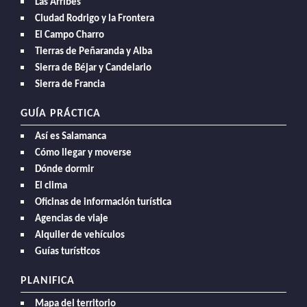
Las Arribes
Ciudad Rodrigo y la Frontera
El Campo Charro
Tierras de Peñaranda y Alba
Sierra de Béjar y Candelario
Sierra de Francia
GUÍA PRÁCTICA
Así es Salamanca
Cómo llegar y moverse
Dónde dormir
El clima
Oficinas de información turística
Agencias de viaje
Alquiler de vehículos
Guías turísticos
PLANIFICA
Mapa del territorio