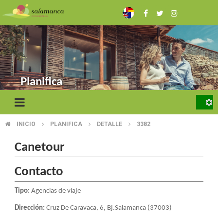
Pasar
al
contenido
principal
Planifica
INICIO
PLANIFICA
DETALLE
3382
SOBRESCRIBIR
ENLACES
Canetour
DE
Contacto
AYUDA
Tipo:
Agencias de viaje
A
Dirección:
Cruz De Caravaca, 6, Bj.Salamanca (37003)