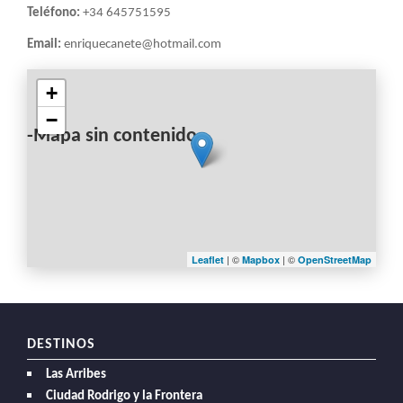
LA
Teléfono:
+34 645751595
NAVEGACIÓN
Email:
enriquecanete@hotmail.com
+
−
-Mapa sin contenido-
| ©
| ©
Leaflet
Mapbox
OpenStreetMap
DESTINOS
Las Arribes
Ciudad Rodrigo y la Frontera