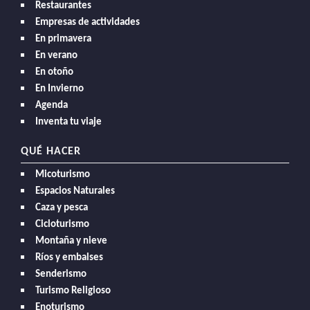
Restaurantes
Empresas de actividades
En primavera
En verano
En otoño
En Invierno
Agenda
Inventa tu viaje
QUÉ HACER
Micoturismo
Espacios Naturales
Caza y pesca
Cicloturismo
Montaña y nieve
Ríos y embalses
Senderismo
Turismo Religioso
Enoturismo