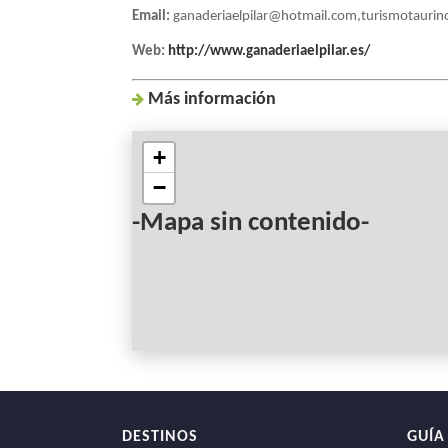
Email:
ganaderiaelpilar@hotmail.com,turismotaurin
NAVEGACIÓN
Web:
http://www.ganaderiaelpilar.es/
Más inf
ormación
+
−
-Mapa sin contenido-
DESTINOS
GUÍA