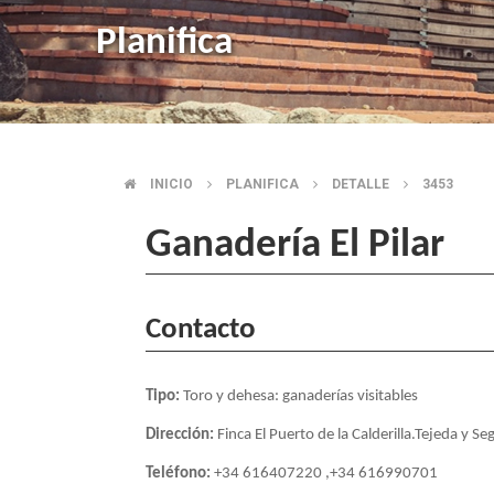
Planifica
INICIO
PLANIFICA
DETALLE
3453
SOBRESCRIBIR
Ganadería El Pilar
ENLACES
DE
Contacto
AYUDA
Tipo:
Toro y dehesa: ganaderías visitables
A
Dirección:
Finca El Puerto de la Calderilla.Tejeda y 
LA
Teléfono:
+34 616407220 ,+34 616990701