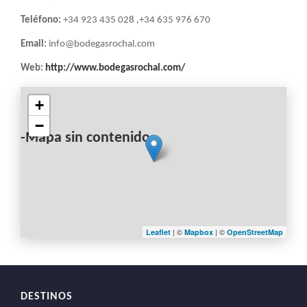
LA
Teléfono:
+34 923 435 028 ,+34 635 976 670
NAVEGACIÓN
Email:
info@bodegasrochal.com
Web:
http://www.bodegasrochal.com/
+
−
-Mapa sin contenido-
| ©
| ©
Leaflet
Mapbox
OpenStreetMap
DESTINOS