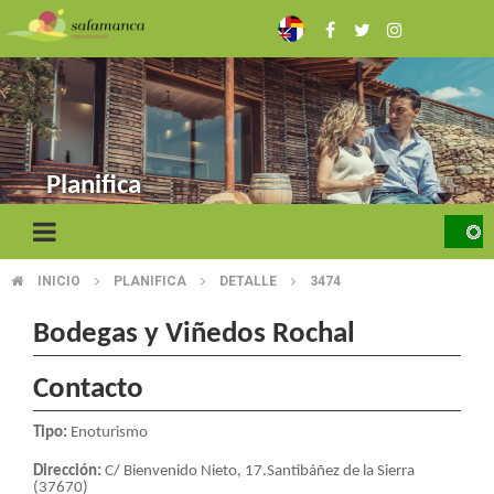
Pasar
al
contenido
principal
Planifica
INICIO
PLANIFICA
DETALLE
3474
SOBRESCRIBIR
ENLACES
Bodegas y Viñedos Rochal
DE
Contacto
AYUDA
Tipo:
Enoturismo
A
Dirección:
C/ Bienvenido Nieto, 17.Santibáñez de la Sierra
(37670)