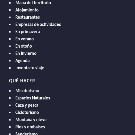
Mapa del territorio
Alojamiento
Restaurantes
Empresas de actividades
En primavera
En verano
En otoño
En Invierno
Agenda
Inventa tu viaje
QUÉ HACER
Micoturismo
Espacios Naturales
Caza y pesca
Cicloturismo
Montaña y nieve
Ríos y embalses
Senderismo