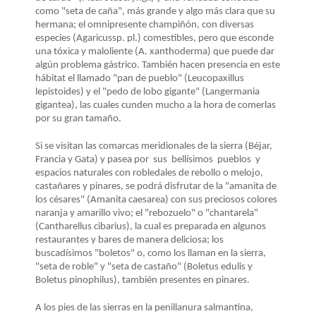
como "seta de caña", más grande y algo más clara que su
hermana; el omnipresente champiñón, con diversas
especies (Agaricussp. pl.) comestibles, pero que esconde
una tóxica y maloliente (A. xanthoderma) que puede dar
algún problema gástrico. También hacen presencia en este
hábitat el llamado "pan de pueblo" (Leucopaxillus
lepistoides) y el "pedo de lobo gigante" (Langermania
gigantea), las cuales cunden mucho a la hora de comerlas
por su gran tamaño.
Si se visitan las comarcas meridionales de la sierra (Béjar,
Francia y Gata) y pasea por sus bellísimos pueblos y
espacios naturales con robledales de rebollo o melojo,
castañares y pinares, se podrá disfrutar de la "amanita de
los césares" (Amanita caesarea) con sus preciosos colores
naranja y amarillo vivo; el "rebozuelo" o "chantarela"
(Cantharellus cibarius), la cual es preparada en algunos
restaurantes y bares de manera deliciosa; los
buscadísimos "boletos" o, como los llaman en la sierra,
"seta de roble" y "seta de castaño" (Boletus edulis y
Boletus pinophilus), también presentes en pinares.
A los pies de las sierras en la penillanura salmantina,