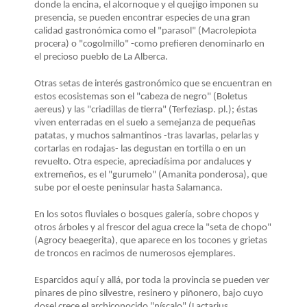
donde la encina, el alcornoque y el quejigo imponen su
presencia, se pueden encontrar especies de una gran
calidad gastronómica como el "parasol" (Macrolepiota
procera) o "cogolmillo" -como prefieren denominarlo en
el precioso pueblo de La Alberca.
Otras setas de interés gastronómico que se encuentran en
estos ecosistemas son el "cabeza de negro" (Boletus
aereus) y las "criadillas de tierra" (Terfeziasp. pl.); éstas
viven enterradas en el suelo a semejanza de pequeñas
patatas, y muchos salmantinos -tras lavarlas, pelarlas y
cortarlas en rodajas- las degustan en tortilla o en un
revuelto. Otra especie, apreciadísima por andaluces y
extremeños, es el "gurumelo" (Amanita ponderosa), que
sube por el oeste peninsular hasta Salamanca.
En los sotos fluviales o bosques galería, sobre chopos y
otros árboles y al frescor del agua crece la "seta de chopo"
(Agrocy beaegerita), que aparece en los tocones y grietas
de troncos en racimos de numerosos ejemplares.
Esparcidos aquí y allá, por toda la provincia se pueden ver
pinares de pino silvestre, resinero y piñonero, bajo cuyo
dosel crece el archiconocido "níscalo" (Lactarius