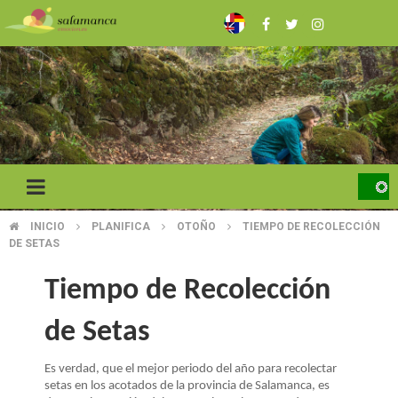
Pasar
al
contenido
principal
INICIO
PLANIFICA
OTOÑO
TIEMPO DE RECOLECCIÓN
SOBRESCRIBIR
DE SETAS
ENLACES
Tiempo de Recolección
DE
de Setas
AYUDA
A
Es verdad, que el mejor periodo del año para recolectar
setas en los acotados de la provincia de Salamanca, es