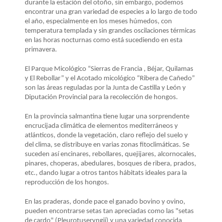
LA
durante la estación del otoño, sin embargo, podemos
encontrar una gran variedad de especies a lo largo de todo
NAVEGACIÓN
el año, especialmente en los meses húmedos, con
temperatura templada y sin grandes oscilaciones térmicas
en las horas nocturnas como está sucediendo en esta
primavera.
El Parque Micológico “Sierras de Francia , Béjar, Quilamas
y El Rebollar” y el Acotado micológico “Ribera de Cañedo”
son las áreas
reguladas por la Junta de Castilla y León y
Diputación Provincial para la recolección de hongos.
En la provincia salmantina tiene lugar una sorprendente
encrucijada climática de elementos mediterráneos y
atlánticos, donde la vegetación, claro reflejo del suelo y
del clima, se distribuye en varias zonas fitoclimáticas. Se
suceden así encinares, rebollares, quejijares, alcornocales,
pinares, choperas, abedulares, bosques de ribera, prados,
etc., dando lugar a otros tantos hábitats ideales para la
reproducción de los hongos.
En las praderas, donde pace el ganado bovino y ovino,
pueden encontrarse setas tan apreciadas como las "setas
de cardo" (Pleurotuseryngii) y una variedad conocida