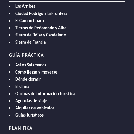
Las Arribes
Ciudad Rodrigo y la Frontera
El Campo Charro
Tierras de Peñaranda y Alba
Sierra de Béjar y Candelario
Sierra de Francia
GUÍA PRÁCTICA
Así es Salamanca
Cómo llegar y moverse
Dónde dormir
El clima
Oficinas de información turística
Agencias de viaje
Alquiler de vehículos
Guías turísticos
PLANIFICA