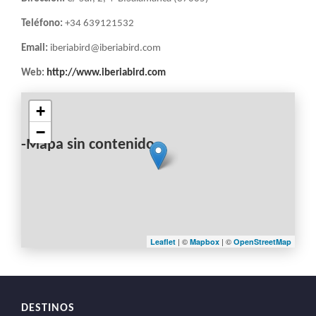
LA
NAVEGACIÓN
Teléfono:
+34 639121532
Email:
iberiabird@iberiabird.com
Web:
http://www.iberiabird.com
+
−
-Mapa sin contenido-
| ©
| ©
Leaflet
Mapbox
OpenStreetMap
DESTINOS