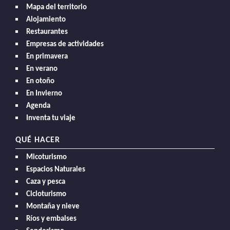
Mapa del territorio
Alojamiento
Restaurantes
Empresas de actividades
En primavera
En verano
En otoño
En Invierno
Agenda
Inventa tu viaje
QUÉ HACER
Micoturismo
Espacios Naturales
Caza y pesca
Cicloturismo
Montaña y nieve
Ríos y embalses