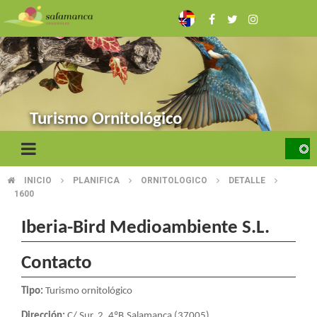
Pasar
al
contenido
principal
Turismo Ornitológico
INICIO
PLANIFICA
ORNITOLOGICO
DETALLE
SOBRESCRIBIR
1600
ENLACES
Iberia-Bird Medioambiente S.L.
DE
Contacto
AYUDA
A
Tipo:
Turismo ornitológico
Dirección:
C/ Sur, 2, 4ºB.Salamanca (37005)