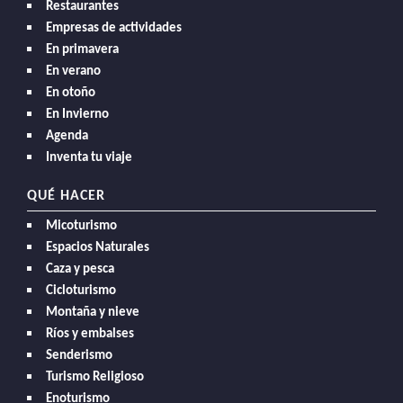
Restaurantes
Empresas de actividades
En primavera
En verano
En otoño
En Invierno
Agenda
Inventa tu viaje
QUÉ HACER
Micoturismo
Espacios Naturales
Caza y pesca
Cicloturismo
Montaña y nieve
Ríos y embalses
Senderismo
Turismo Religioso
Enoturismo