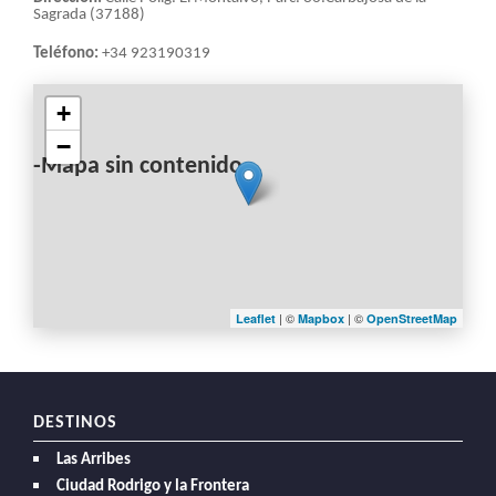
LA
Sagrada (37188)
NAVEGACIÓN
Teléfono:
+34 923190319
+
−
-Mapa sin contenido-
| ©
| ©
Leaflet
Mapbox
OpenStreetMap
DESTINOS
Las Arribes
Ciudad Rodrigo y la Frontera