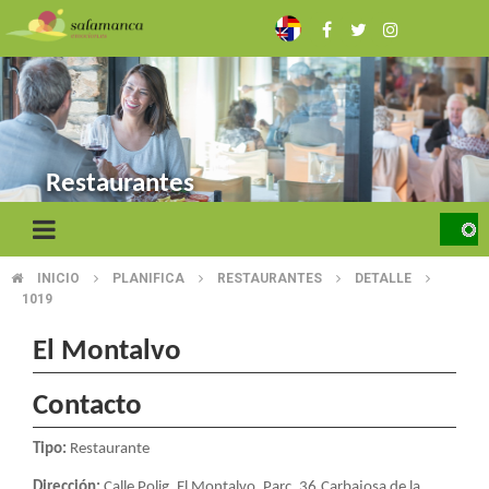
Pasar
al
contenido
principal
Restaurantes
INICIO
PLANIFICA
RESTAURANTES
DETALLE
SOBRESCRIBIR
1019
ENLACES
El Montalvo
DE
Contacto
AYUDA
A
Tipo:
Restaurante
Dirección:
Calle Polig. El Montalvo, Parc. 36.Carbajosa de la