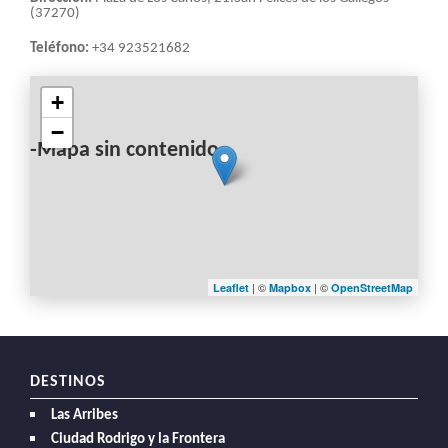
LA
(37270)
NAVEGACIÓN
Teléfono:
+34 923521682
+
−
-Mapa sin contenido-
| ©
| ©
Leaflet
Mapbox
OpenStreetMap
DESTINOS
Las Arribes
Ciudad Rodrigo y la Frontera