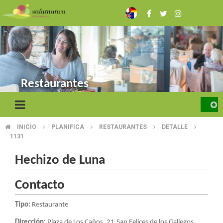
Pasar
al
contenido
principal
Restaurantes
INICIO
PLANIFICA
RESTAURANTES
DETALLE
SOBRESCRIBIR
1131
ENLACES
Hechizo de Luna
DE
Contacto
AYUDA
A
Tipo:
Restaurante
Dirección:
Plaza de Los Caños, 21.San Felices de los Gallegos