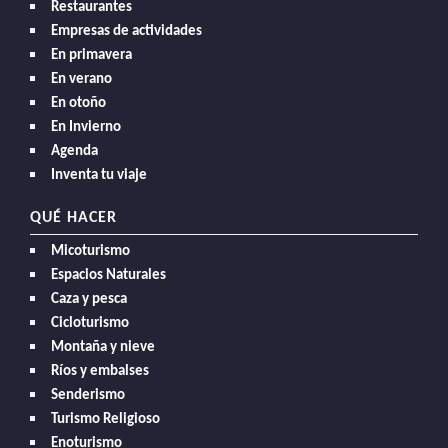
Restaurantes
Empresas de actividades
En primavera
En verano
En otoño
En Invierno
Agenda
Inventa tu viaje
QUÉ HACER
Micoturismo
Espacios Naturales
Caza y pesca
Cicloturismo
Montaña y nieve
Ríos y embalses
Senderismo
Turismo Religioso
Enoturismo