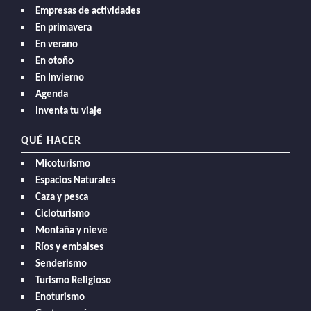
Empresas de actividades
En primavera
En verano
En otoño
En Invierno
Agenda
Inventa tu viaje
QUÉ HACER
Micoturismo
Espacios Naturales
Caza y pesca
Cicloturismo
Montaña y nieve
Ríos y embalses
Senderismo
Turismo Religioso
Enoturismo