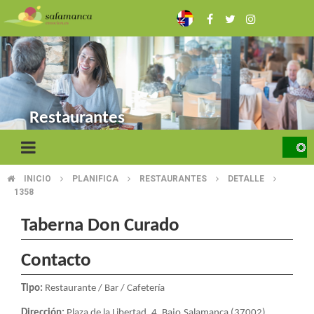
Pasar
al
contenido
principal
Restaurantes
INICIO
PLANIFICA
RESTAURANTES
DETALLE
SOBRESCRIBIR
1358
ENLACES
Taberna Don Curado
DE
Contacto
AYUDA
A
Tipo:
Restaurante / Bar / Cafetería
Dirección:
Plaza de la Libertad, 4, Bajo.Salamanca (37002)