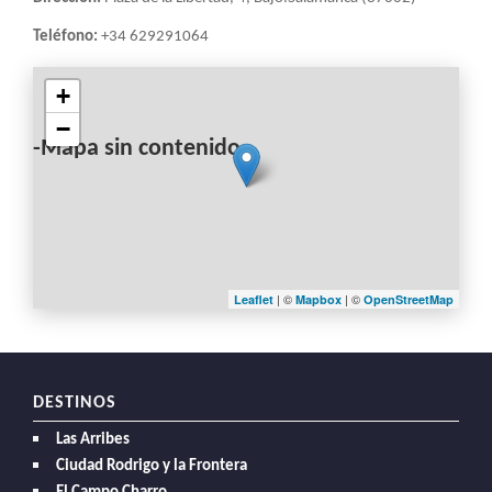
LA
NAVEGACIÓN
Teléfono:
+34 629291064
+
−
-Mapa sin contenido-
| ©
| ©
Leaflet
Mapbox
OpenStreetMap
DESTINOS
Las Arribes
Ciudad Rodrigo y la Frontera