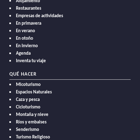
Alojamiento
Restaurantes
Empresas de actividades
En primavera
En verano
En otoño
En Invierno
Agenda
Inventa tu viaje
QUÉ HACER
Micoturismo
Espacios Naturales
Caza y pesca
Cicloturismo
Montaña y nieve
Ríos y embalses
Senderismo
Turismo Religioso