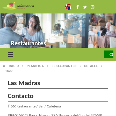
Pasar
al
contenido
principal
Restaurantes
INICIO
PLANIFICA
RESTAURANTES
DETALLE
SOBRESCRIBIR
1529
ENLACES
Las Madras
DE
Contacto
AYUDA
A
Tipo:
Restaurante / Bar / Cafetería
Dirección:
C/ Barrio Nuevo, 27.Villanueva del Conde (37658)