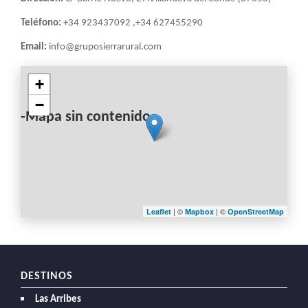
LA
NAVEGACIÓN
Teléfono:
+34 923437092 ,+34 627455290
Email:
info@gruposierrarural.com
+
−
-Mapa sin contenido-
| ©
| ©
Leaflet
Mapbox
OpenStreetMap
DESTINOS
Las Arribes