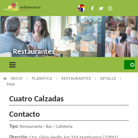
Pasar
al
contenido
principal
Restaurantes
INICIO
PLANIFICA
RESTAURANTES
DETALLE
SOBRESCRIBIR
3464
ENLACES
Cuatro Calzadas
DE
Contacto
AYUDA
A
Tipo:
Restaurante / Bar / Cafetería
Dirección:
Ctra. Gijón-Sevilla, km 359.Martinamor (37891)