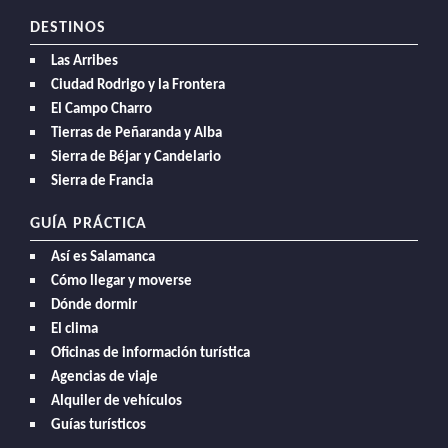
DESTINOS
Las Arribes
Ciudad Rodrigo y la Frontera
El Campo Charro
Tierras de Peñaranda y Alba
Sierra de Béjar y Candelario
Sierra de Francia
GUÍA PRÁCTICA
Así es Salamanca
Cómo llegar y moverse
Dónde dormir
El clima
Oficinas de información turística
Agencias de viaje
Alquiler de vehículos
Guías turísticos