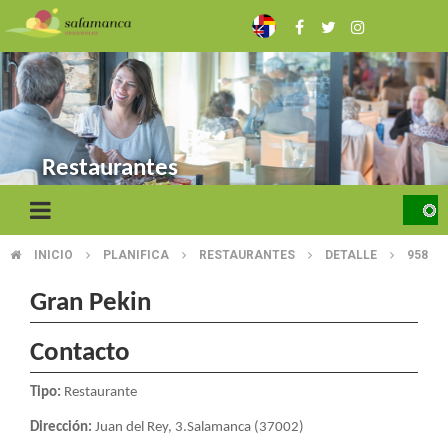
Pasar
al
contenido
principal
Restaurantes
INICIO
PLANIFICA
RESTAURANTES
DETALLE
958
SOBRESCRIBIR
ENLACES
Gran Pekin
DE
Contacto
AYUDA
Tipo:
Restaurante
A
Dirección:
Juan del Rey, 3.Salamanca (37002)