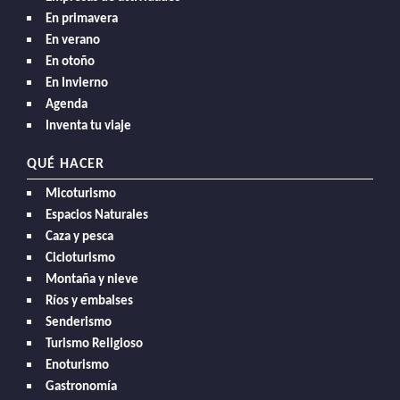
En primavera
En verano
En otoño
En Invierno
Agenda
Inventa tu viaje
QUÉ HACER
Micoturismo
Espacios Naturales
Caza y pesca
Cicloturismo
Montaña y nieve
Ríos y embalses
Senderismo
Turismo Religioso
Enoturismo
Gastronomía