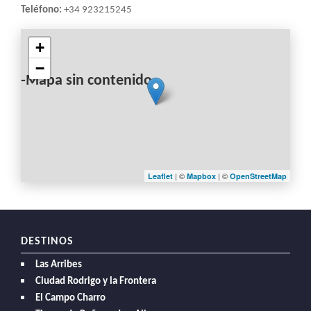
LA
Teléfono:
+34 923215245
NAVEGACIÓN
+
−
-Mapa sin contenido-
| ©
| ©
Leaflet
Mapbox
OpenStreetMap
DESTINOS
Las Arribes
Ciudad Rodrigo y la Frontera
El Campo Charro