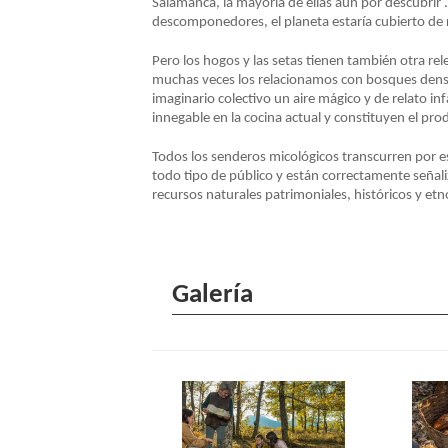
Salamanca, la mayoría de ellas aún por descubrir .
descomponedores, el planeta estaría cubierto de r
NAVEGACIÓN
Pero los hogos y las setas tienen también otra rel
muchas veces los relacionamos con bosques denso
imaginario colectivo un aire mágico y de relato i
innegable en la cocina actual y constituyen el pr
Todos los senderos micológicos transcurren por e
todo tipo de público y están correctamente señali
recursos naturales patrimoniales, históricos y et
Galería