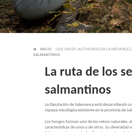
INICIO
QUE HACER
ACTIVIDADES EN LA NATURALE
SOBRESCRIBIR
SALMANTINOS
ENLACES
La ruta de los 
DE
salmantinos
AYUDA
La Diputación de Salamanca está desarrollando una
riqueza micológica existente en la provincia de S
A
Los hongos forman uno de los reinos naturales, el
LA
características de unos y de otros. Su diversidad 