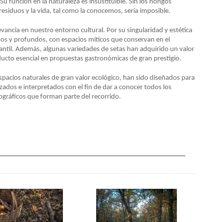
Su función en la naturaleza es insustituible. Sin los hongos
esiduos y la vida, tal como la conocemos, sería imposible.
evancia en nuestro entorno cultural. Por su singularidad y estética
s y profundos, con espacios míticos que conservan en el
nfantil. Además, algunas variedades de setas han adquirido un valor
oducto esencial en propuestas gastronómicas de gran prestigio.
spacios naturales de gran valor ecológico, han sido diseñados para
zados e interpretados con el fin de dar a conocer todos los
nográficos que forman parte del recorrido.