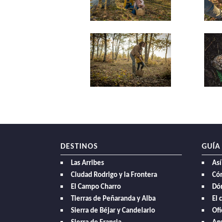
DESTINOS
GUÍA
Las Arribes
Así
Ciudad Rodrigo y la Frontera
Có
El Campo Charro
Dó
Tierras de Peñaranda y Alba
El 
Sierra de Béjar y Candelario
Ofi