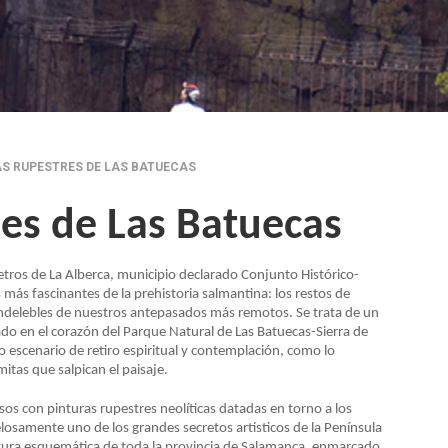
S RUPESTRES DE LAS BATUECAS
res de Las Batuecas
etros de La Alberca, municipio declarado Conjunto Histórico-
 más fascinantes de la prehistoria salmantina: los restos de
 indelebles de nuestros antepasados más remotos. Se trata de un
do en el corazón del Parque Natural de Las Batuecas-Sierra de
ido escenario de retiro espiritual y contemplación, como lo
itas que salpican el paisaje.
sos con pinturas rupestres neolíticas datadas en torno a los
samente uno de los grandes secretos artísticos de la Península
ntura esquemática de toda la provincia de Salamanca, enmarcado