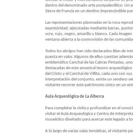
dentro del denominado arte postpaleolítico. Un pa
NAVEGACIÓN
Sierra de Francia en un destino imprescindible par
Las representaciones plasmadas en la roca repro
expresividad, ejecutadas mediante barras, puntos 
ocre, rojo, negro, amarillo y blanco. Cada image
ventana abierta a la cosmovisión de las comunidad
Todos los abrigos han sido declarados Bien de Int
puesta en valor. Algunos de ellos cuentan además 
emblemático Canchal de las Cabras Pintadas, uno 
destacadas de este ancestral tesoro arqueológico so
del Cristo y el Canchal de Villita, cada uno con sus
interpretación del conjunto, existe un sendero se
visitante recorrer este patrimonio único en un ent
Aula Arqueológica de La Alberca
Para completar la visita y profundizar en el cono
visitar el Aula Arqueológica y Centro de Interpre
museístico diseñado para acercar este legado a to
A lo largo de varias salas temáticas, el visitante