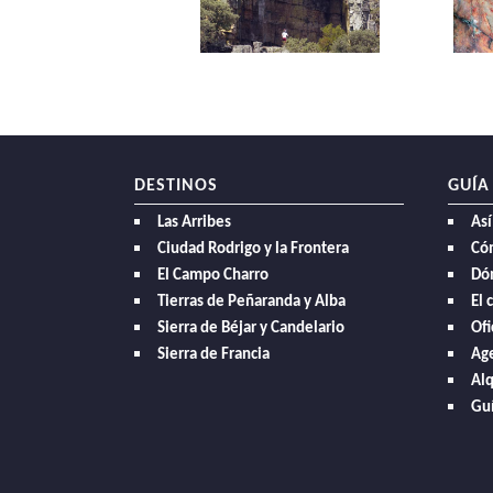
DESTINOS
GUÍA
Las Arribes
Así
Ciudad Rodrigo y la Frontera
Có
El Campo Charro
Dó
Tierras de Peñaranda y Alba
El 
Sierra de Béjar y Candelario
Ofi
Sierra de Francia
Age
Alq
Guí