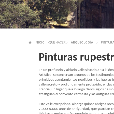
INICIO
QUE HACER
ARQUEOLOGÍA
PINTURA
SOBRESCRIBIR
Pinturas rupest
ENLACES
DE
En un profundo y aislado valle situado a 14 kilóm
Artístico, se conservan algunos de los testimonios
primitivos asentamientos neolíticos y las huellas
AYUDA
valle secreto y profundamente protegido, enclava
Francia, un lugar que a lo largo de los siglos ha s
atestiguan el convento carmelita y las antiguas erm
A
Este valle excepcional alberga quince abrigos roco
LA
7.000-5.000 años de antigüedad, que guardan celo
Ibérica: el mejor y más completo conjunto de pi