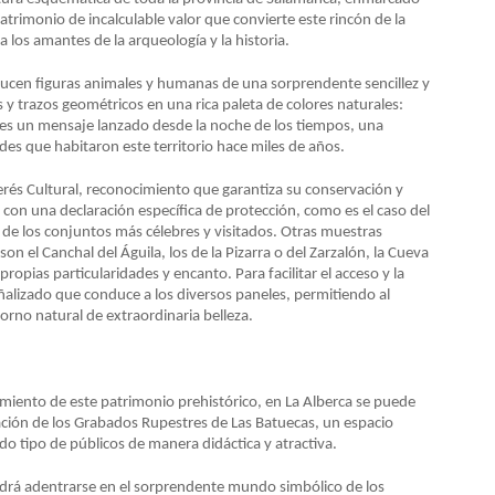
trimonio de incalculable valor que convierte este rincón de la
a los amantes de la arqueología y la historia.
ducen figuras animales y humanas de una sorprendente sencillez y
y trazos geométricos en una rica paleta de colores naturales:
n es un mensaje lanzado desde la noche de los tiempos, una
es que habitaron este territorio hace miles de años.
erés Cultural, reconocimiento que garantiza su conservación y
con una declaración específica de protección, como es el caso del
de los conjuntos más célebres y visitados. Otras muestras
n el Canchal del Águila, los de la Pizarra o del Zarzalón, la Cueva
 propias particularidades y encanto. Para facilitar el acceso y la
ñalizado que conduce a los diversos paneles, permitiendo al
orno natural de extraordinaria belleza.
cimiento de este patrimonio prehistórico, en La Alberca se puede
tación de los Grabados Rupestres de Las Batuecas, un espacio
do tipo de públicos de manera didáctica y atractiva.
 podrá adentrarse en el sorprendente mundo simbólico de los