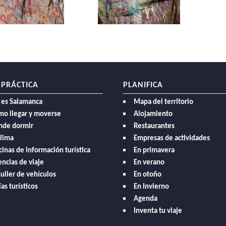
 PRÁCTICA
PLANIFICA
 es Salamanca
Mapa del territorio
mo llegar y moverse
Alojamiento
nde dormir
Restaurantes
clima
Empresas de actividades
cinas de información turística
En primavera
ncias de viaje
En verano
uiler de vehículos
En otoño
as turísticos
En Invierno
Agenda
Inventa tu viaje