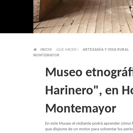
INICIO
QUE HACER
ARTESANÍA Y VIDA RURAL
SOBRESCRIBIR
MONTEMAYOR
ENLACES
Museo etnográfi
DE
Harinero", en H
AYUDA
Montemayor
A
En este Museo el visitante podrá aprender cómo fu
LA
que dispone de un motor para solventar los perio