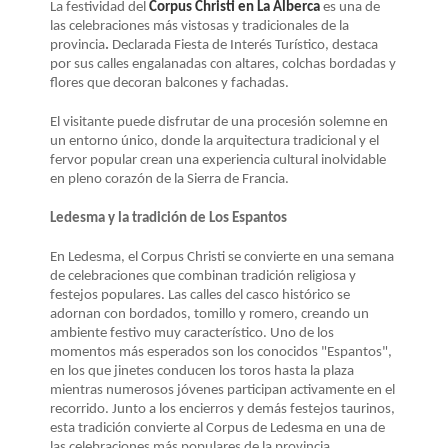
La festividad del
Corpus Christi en La Alberca
es una de
las celebraciones más vistosas y tradicionales de la
provincia
.
Declarada Fiesta de Interés Turístico, destaca
por sus calles engalanadas con altares, colchas bordadas y
flores que decoran balcones y fachadas.
El visitante puede disfrutar de una procesión solemne en
un entorno único, donde la arquitectura tradicional y el
fervor popular crean una experiencia cultural inolvidable
en pleno corazón de la Sierra de Francia.
Ledesma y la tradición de Los Espantos
En Ledesma, el Corpus Christi se convierte en una semana
de celebraciones que combinan tradición religiosa y
festejos populares. Las calles del casco histórico se
adornan con bordados, tomillo y romero, creando un
ambiente festivo muy característico. Uno de los
momentos más esperados son los conocidos "Espantos",
en los que jinetes conducen los toros hasta la plaza
mientras numerosos jóvenes participan activamente en el
recorrido. Junto a los encierros y demás festejos taurinos,
esta tradición convierte al Corpus de Ledesma en una de
las celebraciones más populares de la provincia.