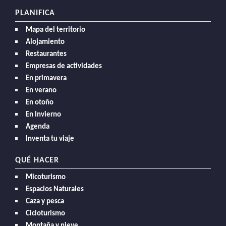
PLANIFICA
Mapa del territorio
Alojamiento
Restaurantes
Empresas de actividades
En primavera
En verano
En otoño
En Invierno
Agenda
Inventa tu viaje
QUÉ HACER
Micoturismo
Espacios Naturales
Caza y pesca
Cicloturismo
Montaña y nieve