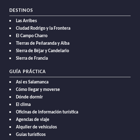
DESTINOS
Las Arribes
Ciudad Rodrigo y la Frontera
El Campo Charro
Tierras de Peñaranda y Alba
Sierra de Béjar y Candelario
Sierra de Francia
GUÍA PRÁCTICA
Así es Salamanca
Cómo llegar y moverse
Dónde dormir
El clima
Oficinas de información turística
Agencias de viaje
Alquiler de vehículos
Guías turísticos