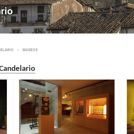
rio
DELARIO
MUSEOS
 Candelario