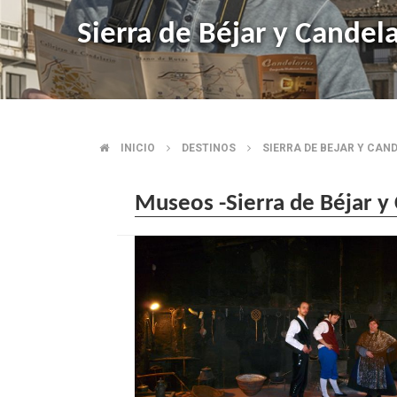
Sierra de Béjar y Candela
INICIO
DESTINOS
SIERRA DE BEJAR Y CAN
SOBRESCRIBIR
ENLACES
Museos -Sierra de Béjar y
DE
AYUDA
A
LA