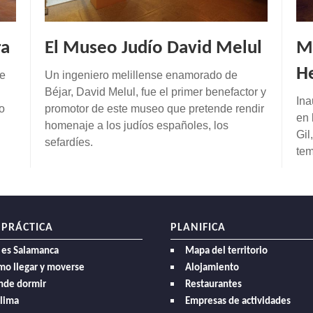
ra
El Museo Judío David Melul
M
H
de
Un ingeniero melillense enamorado de
Béjar, David Melul, fue el primer benefactor y
Ina
o
promotor de este museo que pretende rendir
en 
homenaje a los judíos españoles, los
Gil
sefardíes.
tem
 PRÁCTICA
PLANIFICA
 es Salamanca
Mapa del territorio
mo llegar y moverse
Alojamiento
nde dormir
Restaurantes
clima
Empresas de actividades