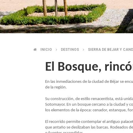
INICIO
DESTINOS
SIERRA DE BEJAR Y CAN
SOBRESCRIBIR
El Bosque, rinc
ENLACES
DE
En las inmediaciones de la ciudad de Béjar se enc
de la región.
AYUDA
Su construcción, de estilo renacentista, está uni
Sotomayor. En un bosque cercano a la ciudad y co
los elementos de la época: cenador, estanque, fo
A
El recorrido permite contemplar el antiguo palacete
LA
que antaño se deslizaban las barcas. Rodeados de