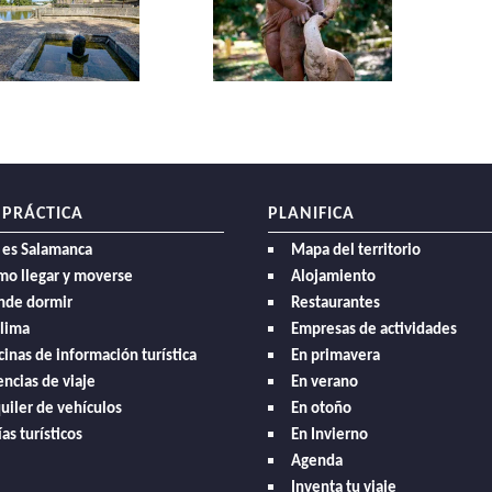
 PRÁCTICA
PLANIFICA
 es Salamanca
Mapa del territorio
mo llegar y moverse
Alojamiento
nde dormir
Restaurantes
clima
Empresas de actividades
cinas de información turística
En primavera
ncias de viaje
En verano
uiler de vehículos
En otoño
as turísticos
En Invierno
Agenda
Inventa tu viaje