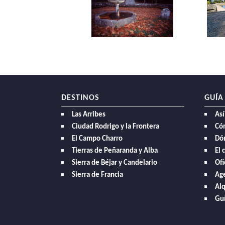
DESTINOS
GUÍA
Las Arribes
Así
Ciudad Rodrigo y la Frontera
Có
El Campo Charro
Dó
Tierras de Peñaranda y Alba
El 
Sierra de Béjar y Candelario
Ofi
Sierra de Francia
Age
Alq
Guí