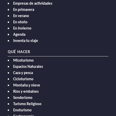
Empresas de actividades
En primavera
En verano
En otoño
En Invierno
Agenda
Inventa tu viaje
QUÉ HACER
Micoturismo
Espacios Naturales
Caza y pesca
Cicloturismo
Montaña y nieve
Ríos y embalses
Senderismo
Turismo Religioso
Enoturismo