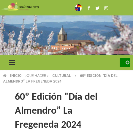
Pasar
al
contenido
principal
INICIO
QUE HACER
CULTURAL
60º EDICIÓN "DÍA DEL
SOBRESCRIBIR
ALMENDRO” LA FREGENEDA 2024
ENLACES
60º Edición "Día del
DE
Almendro” La
AYUDA
A
Fregeneda 2024