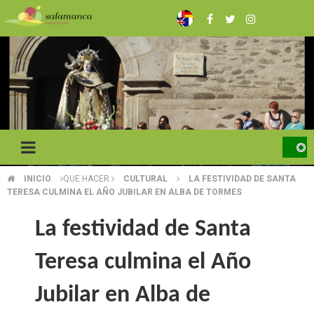
Pasar
al
contenido
principal
INICIO
QUE HACER
CULTURAL
LA FESTIVIDAD DE SANTA
SOBRESCRIBIR
TERESA CULMINA EL AÑO JUBILAR EN ALBA DE TORMES
ENLACES
La festividad de Santa
DE
Teresa culmina el Año
AYUDA
A
Jubilar en Alba de