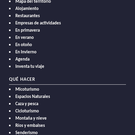
Mapa del territorio
Alojamiento
Restaurantes
Empresas de actividades
En primavera
En verano
En otoño
En Invierno
Agenda
Inventa tu viaje
QUÉ HACER
Micoturismo
Espacios Naturales
Caza y pesca
Cicloturismo
Montaña y nieve
Ríos y embalses
Senderismo