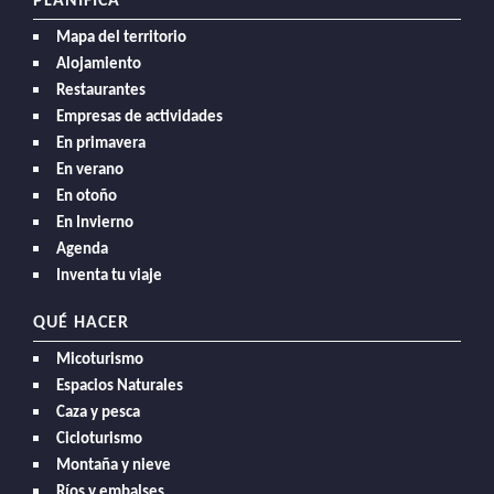
PLANIFICA
Mapa del territorio
Alojamiento
Restaurantes
Empresas de actividades
En primavera
En verano
En otoño
En Invierno
Agenda
Inventa tu viaje
QUÉ HACER
Micoturismo
Espacios Naturales
Caza y pesca
Cicloturismo
Montaña y nieve
Ríos y embalses