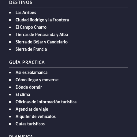
DESTINOS
Las Arribes
Ciudad Rodrigo y la Frontera
El Campo Charro
Tierras de Peñaranda y Alba
Sierra de Béjar y Candelario
Sierra de Francia
GUÍA PRÁCTICA
Así es Salamanca
Cómo llegar y moverse
Dónde dormir
El clima
Oficinas de información turística
Agencias de viaje
Alquiler de vehículos
Guías turísticos