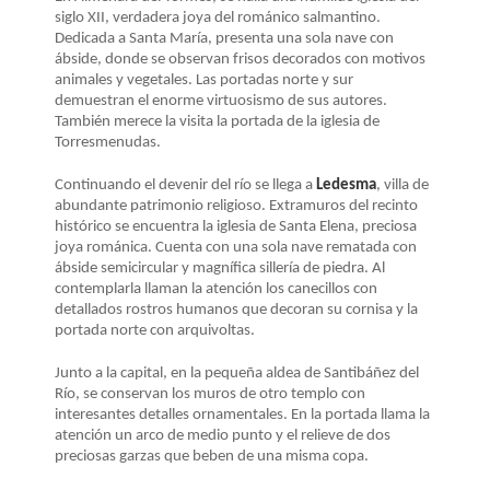
LA
siglo XII, verdadera joya del románico salmantino.
NAVEGACIÓN
Dedicada a Santa María, presenta una sola nave con
ábside, donde se observan frisos decorados con motivos
animales y vegetales. Las portadas norte y sur
demuestran el enorme virtuosismo de sus autores.
También merece la visita la portada de la iglesia de
Torresmenudas.
Continuando el devenir del río se llega a
Ledesma
, villa de
abundante patrimonio religioso. Extramuros del recinto
histórico se encuentra la iglesia de Santa Elena, preciosa
joya románica. Cuenta con una sola nave rematada con
ábside semicircular y magnífica sillería de piedra. Al
contemplarla llaman la atención los canecillos con
detallados rostros humanos que decoran su cornisa y la
portada norte con arquivoltas.
Junto a la capital, en la pequeña aldea de Santibáñez del
Río, se conservan los muros de otro templo con
interesantes detalles ornamentales. En la portada llama la
atención un arco de medio punto y el relieve de dos
preciosas garzas que beben de una misma copa.