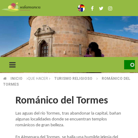
Pasar
al
contenido
principal
INICIO
QUE HACER
TURISMO RELIGIOSO
ROMÁNICO DEL
SOBRESCRIBIR
TORMES
ENLACES
Románico del Tormes
DE
Las aguas del río Tormes, tras abandonar la capital, bañan
AYUDA
algunas localidades donde se encuentran templos
A
románicos de gran belleza.
En Almenara del Tormes, se halla una humilde iglesia del