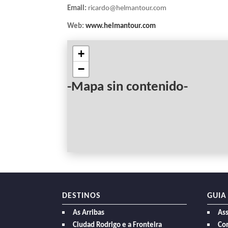
Email:
ricardo@helmantour.com
Web:
www.helmantour.com
+
−
-Mapa sin contenido-
DESTINOS
GUIA
As Arribas
As
Ciudad Rodrigo e a Fronteira
Com