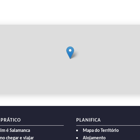
 PRÁTICO
PLANIFICA
sim é Salamanca
Mapa do Território
o chegar e viajar
Alojamento