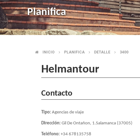
Planifica
INICIO
PLANIFICA
DETALLE
3400
BREADCRUMB
Helmantour
Contacto
Tipo:
Agencias de viaje
Dirección:
Gil De Ontañon, 1.Salamanca (37005)
Teléfono:
+34 678135758