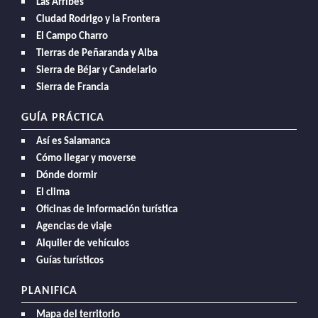
Las Arribes
Ciudad Rodrigo y la Frontera
El Campo Charro
Tierras de Peñaranda y Alba
Sierra de Béjar y Candelario
Sierra de Francia
GUÍA PRÁCTICA
Así es Salamanca
Cómo llegar y moverse
Dónde dormir
El clima
Oficinas de información turística
Agencias de viaje
Alquiler de vehículos
Guías turísticos
PLANIFICA
Mapa del territorio