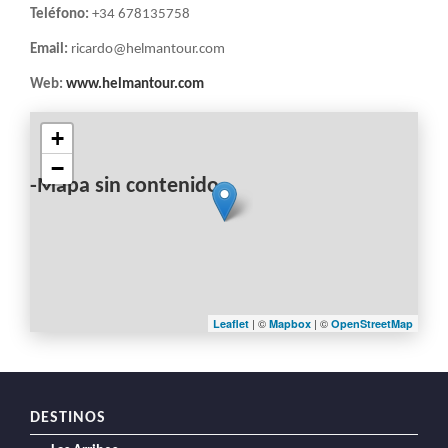
LA
Teléfono:
+34 678135758
NAVEGACIÓN
Email:
ricardo@helmantour.com
Web:
www.helmantour.com
+
−
-Mapa sin contenido-
| ©
| ©
Leaflet
Mapbox
OpenStreetMap
DESTINOS