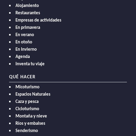
Alojamiento
Restaurantes
Empresas de actividades
En primavera
En verano
En otoño
En Invierno
Agenda
Inventa tu viaje
QUÉ HACER
Micoturismo
Espacios Naturales
Caza y pesca
Cicloturismo
Montaña y nieve
Ríos y embalses
Senderismo