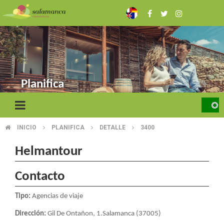
Pasar
al
contenido
principal
Planifica
INICIO
PLANIFICA
DETALLE
3400
SOBRESCRIBIR
ENLACES
Helmantour
DE
Contacto
AYUDA
Tipo:
Agencias de viaje
A
Dirección:
Gil De Ontañon, 1.Salamanca (37005)