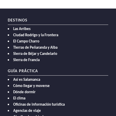
DESTINOS
Las Arribes
Ciudad Rodrigo y la Frontera
El Campo Charro
Tierras de Peñaranda y Alba
Sierra de Béjar y Candelario
Sierra de Francia
GUÍA PRÁCTICA
Así es Salamanca
Cómo llegar y moverse
Dónde dormir
El clima
Oficinas de información turística
Agencias de viaje