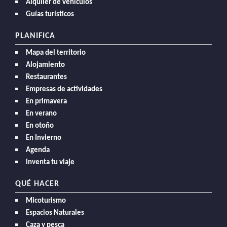
Alquiler de vehículos
Guías turísticos
PLANIFICA
Mapa del territorio
Alojamiento
Restaurantes
Empresas de actividades
En primavera
En verano
En otoño
En Invierno
Agenda
Inventa tu viaje
QUÉ HACER
Micoturismo
Espacios Naturales
Caza y pesca