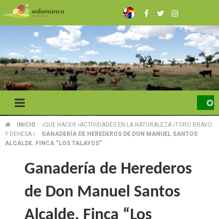
Pasar
al
contenido
principal
INICIO
QUE HACER
ACTIVIDADES EN LA NATURALEZA
TORO BRAVO
SOBRESCRIBIR
Y DEHESA
GANADERÍA DE HEREDEROS DE DON MANUEL SANTOS
ALCALDE. FINCA “LOS TALAYOS”
ENLACES
DE
Ganadería de Herederos
AYUDA
de Don Manuel Santos
A
Alcalde. Finca “Los