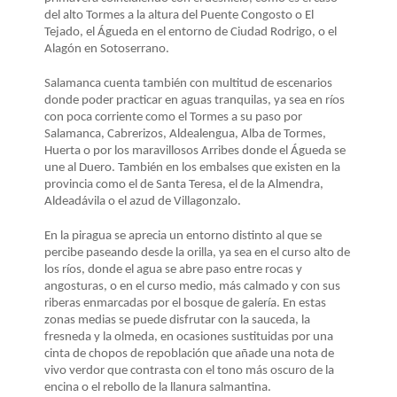
del alto Tormes a la altura del Puente Congosto o El
Tejado, el Águeda en el entorno de Ciudad Rodrigo, o el
Alagón en Sotoserrano.
Salamanca cuenta también con multitud de escenarios
donde poder practicar en aguas tranquilas, ya sea en ríos
con poca corriente como el Tormes a su paso por
Salamanca, Cabrerizos, Aldealengua, Alba de Tormes,
Huerta o por los maravillosos Arribes donde el Águeda se
une al Duero. También en los embalses que existen en la
provincia como el de Santa Teresa, el de la Almendra,
Aldeadávila o el azud de Villagonzalo.
En la piragua se aprecia un entorno distinto al que se
percibe paseando desde la orilla, ya sea en el curso alto de
los ríos, donde el agua se abre paso entre rocas y
angosturas, o en el curso medio, más calmado y con sus
riberas enmarcadas por el bosque de galería. En estas
zonas medias se puede disfrutar con la sauceda, la
fresneda y la olmeda, en ocasiones sustituidas por una
cinta de chopos de repoblación que añade una nota de
vivo verdor que contrasta con el tono más oscuro de la
encina o el rebollo de la llanura salmantina.