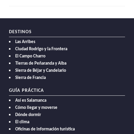
DESTINOS
Las Arribes
Ciudad Rodrigo y la Frontera
El Campo Charro
Tierras de Peñaranda y Alba
Sierra de Béjar y Candelario
Sierra de Francia
GUÍA PRÁCTICA
Así es Salamanca
Cómo llegar y moverse
Dónde dormir
El clima
Oficinas de información turística