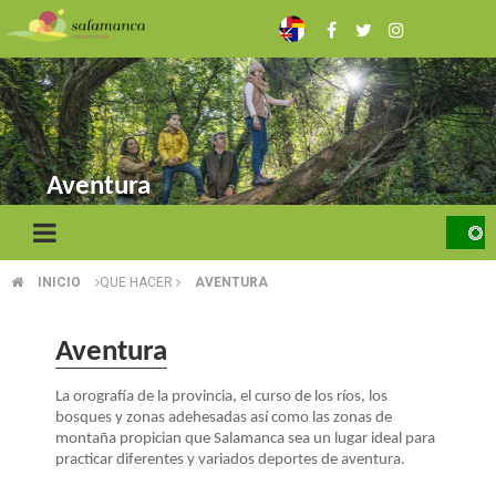
Pasar
al
contenido
principal
Aventura
INICIO
QUE HACER
AVENTURA
SOBRESCRIBIR
ENLACES
Aventura
DE
La orografía de la provincia, el curso de los ríos, los
AYUDA
bosques y zonas adehesadas así como las zonas de
montaña propician que Salamanca sea un lugar ideal para
A
practicar diferentes y variados deportes de aventura.