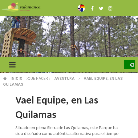
Pasar
al
contenido
principal
INICIO
QUE HACER
AVENTURA
VAEL EQUIPE, EN LAS
SOBRESCRIBIR
QUILAMAS
ENLACES
Vael Equipe, en Las
DE
Quilamas
AYUDA
A
Situado en plena Sierra de Las Quilamas, este Parque ha
sido diseñado como auténtica alternativa para el tiempo