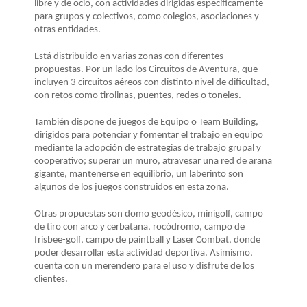
LA
libre y de ocio, con actividades dirigidas específicamente
para grupos y colectivos, como colegios, asociaciones y
NAVEGACIÓN
otras entidades.
Está distribuido en varias zonas con diferentes
propuestas. Por un lado los Circuitos de Aventura, que
incluyen 3 circuitos aéreos con distinto nivel de dificultad,
con retos como tirolinas, puentes, redes o toneles.
También dispone de juegos de Equipo o Team Building,
dirigidos para potenciar y fomentar el trabajo en equipo
mediante la adopción de estrategias de trabajo grupal y
cooperativo; superar un muro, atravesar una red de araña
gigante, mantenerse en equilibrio, un laberinto son
algunos de los juegos construidos en esta zona.
Otras propuestas son domo geodésico, minigolf, campo
de tiro con arco y cerbatana, rocódromo, campo de
frisbee-golf, campo de paintball y Laser Combat, donde
poder desarrollar esta actividad deportiva. Asimismo,
cuenta con un merendero para el uso y disfrute de los
clientes.