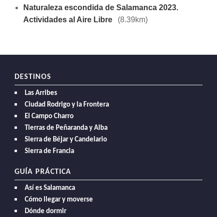
Naturaleza escondida de Salamanca 2023.
Actividades al Aire Libre
(8.39km)
DESTINOS
Las Arribes
Ciudad Rodrigo y la Frontera
El Campo Charro
Tierras de Peñaranda y Alba
Sierra de Béjar y Candelario
Sierra de Francia
GUÍA PRÁCTICA
Así es Salamanca
Cómo llegar y moverse
Dónde dormir