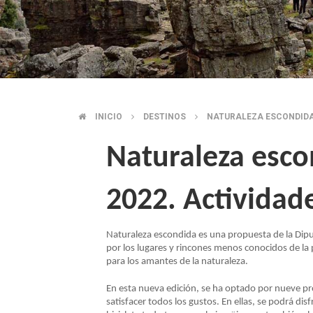
INICIO
DESTINOS
NATURALEZA ESCONDIDA 
SOBRESCRIBIR
Naturaleza esc
ENLACES
2022. Actividade
DE
AYUDA
Naturaleza escondida es una propuesta de la Dipu
por los lugares y rincones menos conocidos de la
para los amantes de la naturaleza.
A
En esta nueva edición, se ha optado por nueve p
LA
satisfacer todos los gustos. En ellas, se podrá di