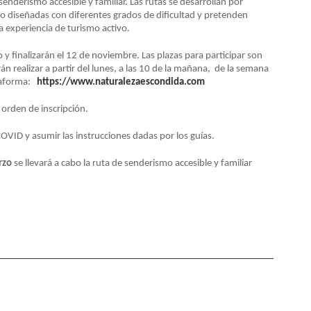
senderismo accesible y familiar. Las rutas se desarrollan por
do diseñadas con diferentes grados de dificultad y pretenden
a experiencia de turismo activo.
y finalizarán el 12 de noviembre. Las plazas para participar son
án realizar a partir del lunes, a las 10 de la mañana, de la semana
lataforma:
https://www.naturalezaescondida.com
 orden de inscripción.
OVID y asumir las instrucciones dadas por los guías.
rzo
se llevará a cabo la ruta de senderismo accesible y familiar