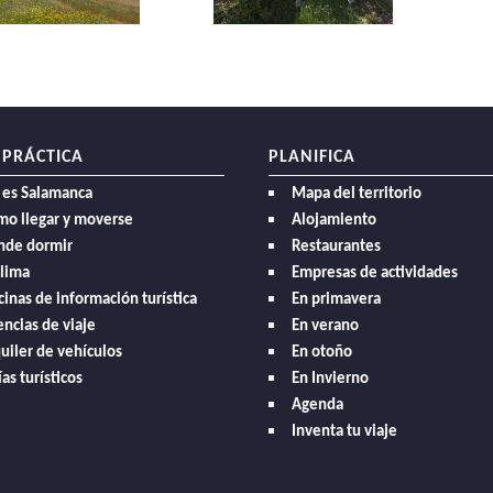
 PRÁCTICA
PLANIFICA
 es Salamanca
Mapa del territorio
mo llegar y moverse
Alojamiento
nde dormir
Restaurantes
clima
Empresas de actividades
cinas de información turística
En primavera
ncias de viaje
En verano
uiler de vehículos
En otoño
as turísticos
En Invierno
Agenda
Inventa tu viaje