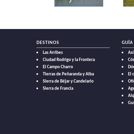
DESTINOS
GUÍA
Las Arribes
Así
Ciudad Rodrigo y la Frontera
Có
El Campo Charro
Dó
Tierras de Peñaranda y Alba
El 
Sierra de Béjar y Candelario
Ofi
Sierra de Francia
Age
Alq
Guí