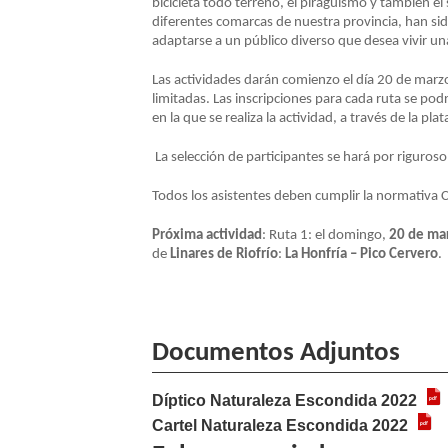
bicicleta todo terreno, el piragüismo y también el 
diferentes comarcas de nuestra provincia, han si
NAVEGACIÓN
adaptarse a un público diverso que desea vivir un
Las actividades darán comienzo el día 20 de marzo 
limitadas.
Las inscripciones para cada ruta se podr
en la que se realiza la actividad, a través de la p
La selección de participantes
se hará por riguroso
Todos los asistentes deben cumplir la normativa C
Próxima actividad
: Ruta 1: el domingo,
20 de ma
de
Linares de Riofrío
:
La Honfría – Pico Cervero
.
Documentos Adjuntos
Díptico Naturaleza Escondida 2022
Cartel Naturaleza Escondida 2022