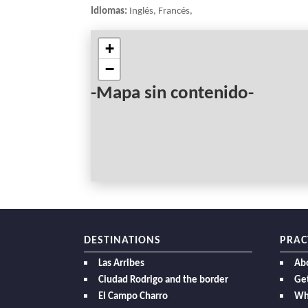
Idiomas:
Inglés, Francés,
+
−
-Mapa sin contenido-
DESTINATIONS
PRAC
Las Arribes
Ab
Ciudad Rodrigo and the border
Get
El Campo Charro
Wh