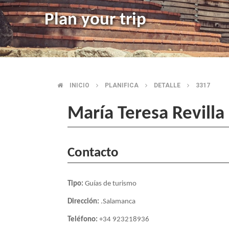
Plan your trip
INICIO
PLANIFICA
DETALLE
3317
BREADCRUMB
María Teresa Revilla
Contacto
Tipo:
Guías de turismo
Dirección:
.Salamanca
Teléfono:
+34 923218936