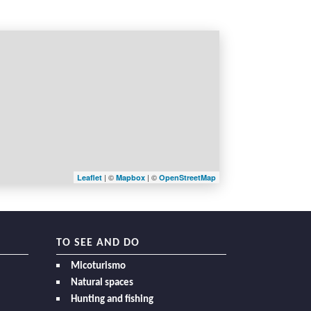
| ©
| ©
Leaflet
Mapbox
OpenStreetMap
TO SEE AND DO
Micoturismo
Natural spaces
Hunting and fishing