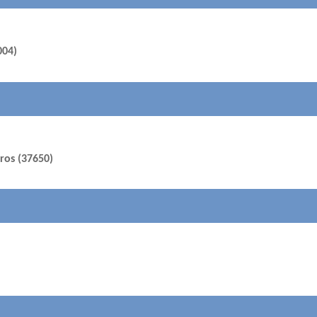
004)
ros (37650)