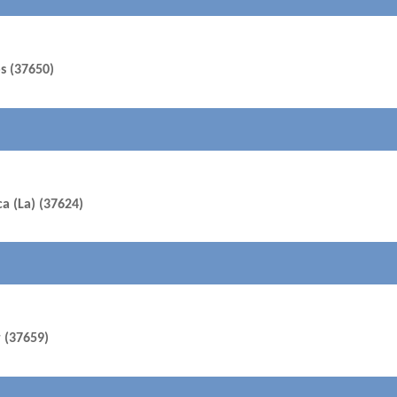
s (37650)
a (La) (37624)
r (37659)