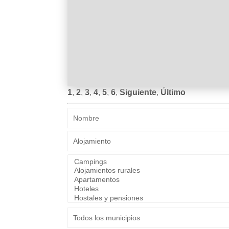
1
,
2
,
3
,
4
,
5
,
6
,
Siguiente
,
Último