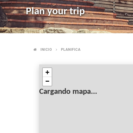
Plan your trip
INICIO
PLANIFICA
BREADCRUMB
+
−
Cargando mapa...