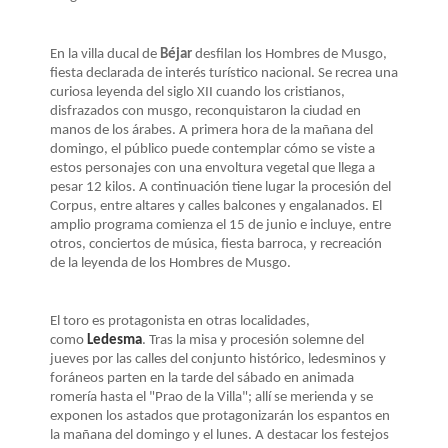
LA
NAVEGACIÓN
En la villa ducal de
Béjar
desfilan los Hombres de Musgo,
fiesta declarada de interés turístico nacional. Se recrea una
curiosa leyenda del siglo XII cuando los cristianos,
disfrazados con musgo, reconquistaron la ciudad en
manos de los árabes. A primera hora de la mañana del
domingo, el público puede contemplar cómo se viste a
estos personajes con una envoltura vegetal que llega a
pesar 12 kilos. A continuación tiene lugar la procesión del
Corpus, entre altares y calles balcones y engalanados. El
amplio programa comienza el 15 de junio e incluye, entre
otros, conciertos de música, fiesta barroca, y recreación
de la leyenda de los Hombres de Musgo.
El toro es protagonista en otras localidades,
como
Ledesma
. Tras la misa y procesión solemne del
jueves por las calles del conjunto histórico, ledesminos y
foráneos parten en la tarde del sábado en animada
romería hasta el "Prao de la Villa"; allí se merienda y se
exponen los astados que protagonizarán los espantos en
la mañana del domingo y el lunes. A destacar los festejos