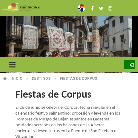
Pasar
al
contenido
principal
INICIO
DESTINOS
FIESTAS DE CORPUS
SOBRESCRIBIR
ENLACES
Fiestas de Corpus
DE
El 26 de junio se celebra el Corpus, fecha singular en el
calendario festivo salmantino: procesión y leyenda en los
AYUDA
Hombres de Musgo de Béjar, espantos en Ledesma,
A
bordados serranos en los balcones de La Alberca,
encierros y desencierros en La Fuente de San Esteban o
Vitigudino.