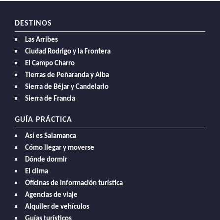
DESTINOS
Las Arribes
Ciudad Rodrigo y la Frontera
El Campo Charro
Tierras de Peñaranda y Alba
Sierra de Béjar y Candelario
Sierra de Francia
GUÍA PRÁCTICA
Así es Salamanca
Cómo llegar y moverse
Dónde dormir
El clima
Oficinas de información turística
Agencias de viaje
Alquiler de vehículos
Guías turísticos