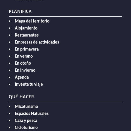
PLANIFICA
Mapa del territorio
Alojamiento
Restaurantes
Empresas de actividades
En primavera
En verano
En otoño
En Invierno
Agenda
Inventa tu viaje
QUÉ HACER
Micoturismo
Espacios Naturales
Caza y pesca
Cicloturismo