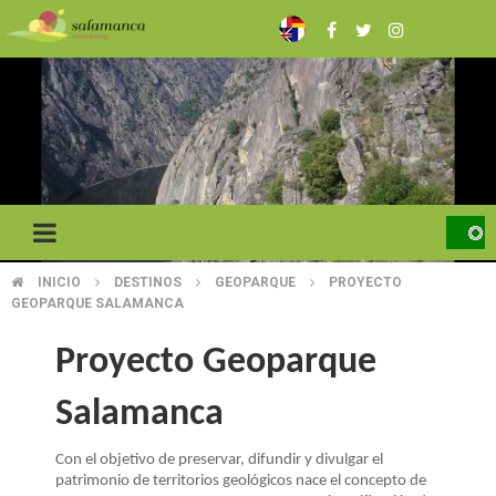
Pasar
al
contenido
principal
INICIO
DESTINOS
GEOPARQUE
PROYECTO
SOBRESCRIBIR
GEOPARQUE SALAMANCA
ENLACES
Proyecto Geoparque
DE
Salamanca
AYUDA
A
Con el objetivo de preservar, difundir y divulgar el
patrimonio de territorios geológicos nace el concepto de