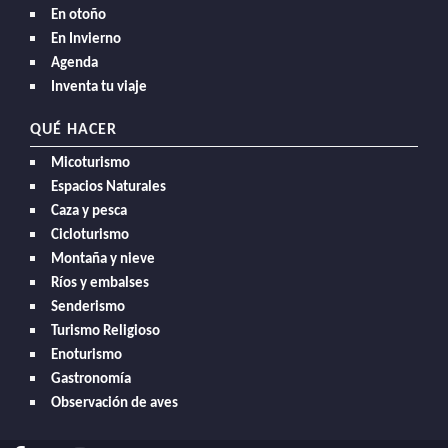
En otoño
En Invierno
Agenda
Inventa tu viaje
QUÉ HACER
Micoturismo
Espacios Naturales
Caza y pesca
Cicloturismo
Montaña y nieve
Ríos y embalses
Senderismo
Turismo Religioso
Enoturismo
Gastronomía
Observación de aves