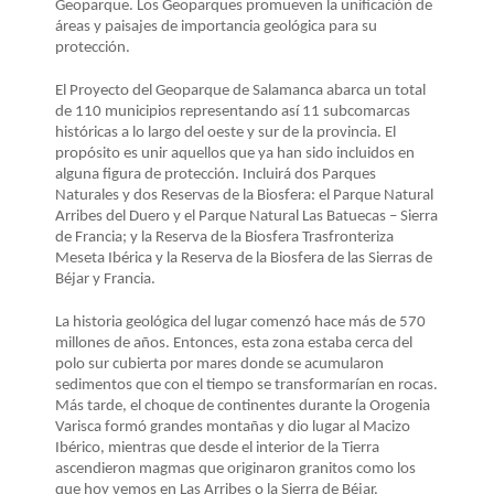
LA
Geoparque. Los Geoparques promueven la unificación de
áreas y paisajes de importancia geológica para su
NAVEGACIÓN
protección.
El Proyecto del Geoparque de Salamanca abarca un total
de 110 municipios representando así 11 subcomarcas
históricas a lo largo del oeste y sur de la provincia. El
propósito es unir
aquellos que ya han sido incluidos en
alguna figura de protección. Incluirá dos Parques
Naturales y dos Reservas de la Biosfera: el Parque Natural
Arribes del Duero
y el
Parque Natural Las Batuecas – Sierra
de Francia; y la Reserva de la Biosfera Trasfronteriza
Meseta Ibérica
y la
Reserva de la Biosfera de las Sierras de
Béjar y Francia.
La historia geológica del lugar comenzó hace más de 570
millones de años. Entonces, esta zona estaba cerca del
polo sur cubierta por mares donde se acumularon
sedimentos que con el tiempo se transformarían en rocas.
Más tarde, el choque de continentes durante la Orogenia
Varisca formó grandes montañas y dio lugar al Macizo
Ibérico, mientras que desde el interior de la Tierra
ascendieron magmas que originaron granitos como los
que hoy vemos en Las Arribes o la Sierra de Béjar.